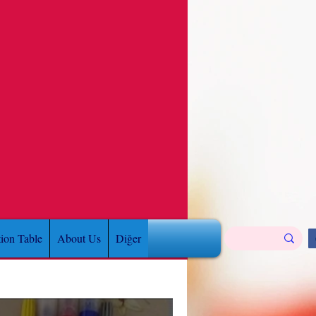
tion Table
About Us
Diğer