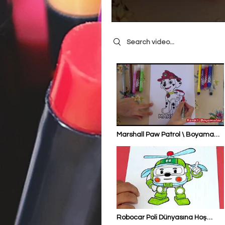
Search videos
Marshall Paw Patrol \ Boyama
Sayfası
Robocar Poli Dünyasına Hoş