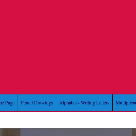
e Page
Pencil Drawings
Alphabet - Writing Letters
Multiplica