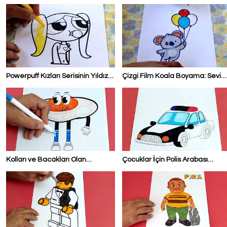
Boyama:Cartoon Kalem
Şenliği: Çocuklar İçin Eğlenceli
Boyama Videosu
Boyama Videosu
#renkliboyamalar #cartoon
#renkliboyamalar
Powerpuff Kızları Serisinin Yıldızı:
Çizgi Film Koala Boyama: Seviml
Bubbles Boyama Videosu
ve Kolay #renkliboyamalar
#renkliboyamalar
#cartoon
#powerpuffgirls
Kolları ve Bacakları Olan
Çocuklar İçin Polis Arabası
Sahanda Yumurta Nasıl
Boyama Videosu
Boyanır? Kolay ve Eğlenceli
#renkliboyamalar #cartoon
Boyama #renkliboyamalar