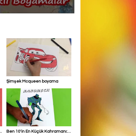
Şimşek Mcqueen boyama
a
Ben 10'in En Küçük Kahramanı: