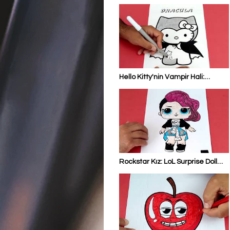
Geldiniz: Helly'yi Renklendirme
Zamanı #renkliboyamalar
#cartoon
Hello Kitty'nin Vampir Hali:
Dracula Kostümüyle Boyama
Eğlencesi #renkliboyamalar
#hellokitty
Rockstar Kız: LoL Surprise Doll
Rocker'ı Renklendirin
#renkliboyamalar #lol