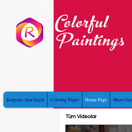
Colorful
Paintings
Kopyası: Ana Sayfa
Coloring Pages
Home Page
Maze Gam
Tüm Videolar