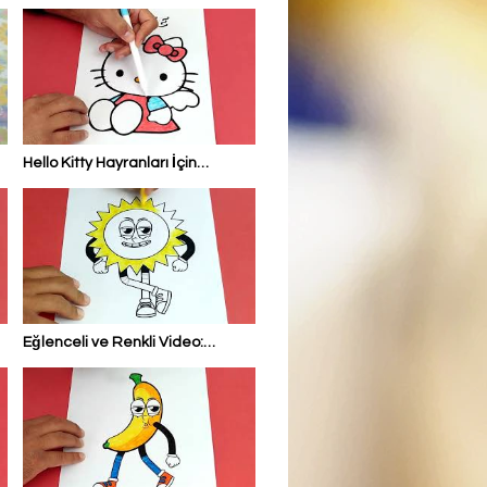
Nanomech Boyama Videosu
i
Hello Kitty Hayranları İçin
Boyama Videosu: Sevimli Hello
Kitty Cute #renkliboyamalar
#hellokitty
Eğlenceli ve Renkli Video:
Çocuklar İçin Cartoon Güneş
Boyama #renkliboyamalar
#cartoon