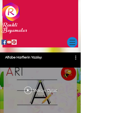
Renkli
Boyamalar
Alfabe Harflerin Yazılışı
Videoyu Oynat